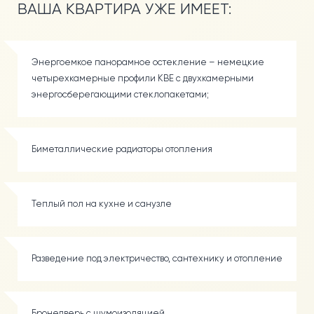
ВАША КВАРТИРА
УЖЕ ИМЕЕТ:
РАССРОЧКА ОТ ЗАСТРОЙЩИКА
КВАРТИРЫ В КРЕДИТ
ДЛЯ ИНВЕСТОРА
Энергоемкое панорамное остекление – немецкие
четырехкамерные профили KBE с двухкамерными
энергосберегающими стеклопакетами;
НОВОСТИ
КОНТАКТЫ
Биметаллические радиаторы отопления
Теплый пол на кухне и санузле
Разведение под электричество, сантехнику и отопление
Бронедверь с шумоизоляцией