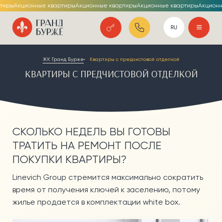
ры
Акционные квартиры
Акционные квартиры
Акционные квартиры
Акционные
МЕНЮ
UA
RU
О ПРОЕКТЕ
ЖК Гранд Бурже
Квартиры с предчистовой отделкой
ГАЛЕРЕЯ
КВАРТИРЫ С ПРЕДЧИСТОВОЙ ОТДЕЛКОЙ
ПАНОРАМА 360
ОБСЛУЖИВАЮЩАЯ КОМПАНИЯ
ЗАСТРОЙЩИК
СКОЛЬКО НЕДЕЛЬ ВЫ ГОТОВЫ
ПОСТ СЕРВИС
ТРАТИТЬ НА РЕМОНТ ПОСЛЕ
ОХРАНА
ПОКУПКИ КВАРТИРЫ?
ХОД СТРОИТЕЛЬСТВА
Linevich Group стремится максимально сократить
ДОКУМЕНТЫ
время от получения ключей к заселению, потому
О КОМПЛЕКСЕ
жилье продается в комплектации white box.
ПРЕИМУЩЕСТВА