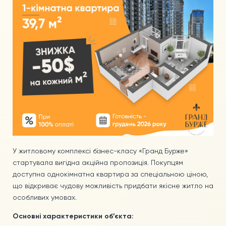
ЛОКАЦІЯ
ІНФРАСТРУКТУРА
КВАРТИРИ З ПЕРЕДЧИСТОВИМ ОЗДОБЛЕННЯМ
ОБРАТИ КВАРТИРУ
НА ГЕНПЛАНІ
ЗА ПАРАМЕТРАМИ
1-КІМНАТНІ
2-КІМНАТНІ
У житловому комплексі бізнес-класу «Гранд Бурже»
3-КІМНАТНІ
стартувала вигідна акційна пропозиція. Покупцям
4-КІМНАТНІ
доступна однокімнатна квартира за спеціальною ціною,
що відкриває чудову можливість придбати якісне житло на
УМОВИ
особливих умовах.
Основні характеристики об’єкта:
УМОВИ ТА ВАРІАНТИ ОПЛАТИ