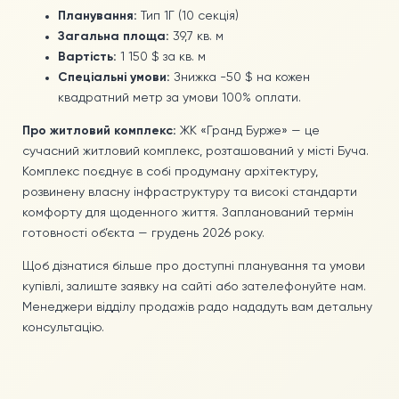
РОЗСТРОЧКА ВІД ЗАБУДОВНИКА
Планування:
Тип 1Г (10 секція)
Загальна площа:
39,7 кв. м
КВАРТИРИ В КРЕДИТ
Вартість:
1 150 $ за кв. м
ДЛЯ ІНВЕСТОРА
Спеціальні умови:
Знижка -50 $ на кожен
квадратний метр за умови 100% оплати.
НОВИНИ
Про житловий комплекс:
ЖК «Гранд Бурже» — це
сучасний житловий комплекс, розташований у місті Буча.
Комплекс поєднує в собі продуману архітектуру,
КОНТАКТИ
розвинену власну інфраструктуру та високі стандарти
комфорту для щоденного життя. Запланований термін
готовності об’єкта — грудень 2026 року.
Щоб дізнатися більше про доступні планування та умови
купівлі, залиште заявку на сайті або зателефонуйте нам.
Менеджери відділу продажів радо нададуть вам детальну
консультацію.